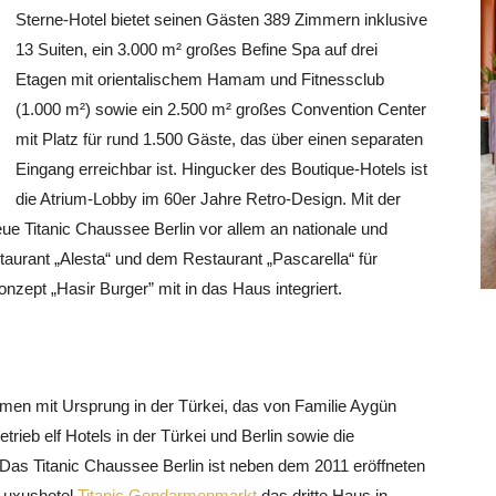
Sterne-Hotel bietet seinen Gästen 389 Zimmern inklusive
13 Suiten, ein 3.000 m² großes Befine Spa auf drei
Etagen mit orientalischem Hamam und Fitnessclub
(1.000 m²) sowie ein 2.500 m² großes Convention Center
mit Platz für rund 1.500 Gäste, das über einen separaten
Eingang erreichbar ist. Hingucker des Boutique-Hotels ist
die
Atrium-Lobby im 60er Jahre Retro-Design. Mit der
neue Titanic Chaussee Berlin vor allem an nationale und
taurant „Alesta“ und dem Restaurant „Pascarella“ für
zept „Hasir Burger” mit in das Haus integriert.
ehmen mit Ursprung in der Türkei, das von Familie Aygün
rieb elf Hotels in der Türkei und Berlin sowie die
Das Titanic Chaussee Berlin ist neben dem 2011 eröffneten
Luxushotel
Titanic Gendarmenmarkt
das dritte Haus in