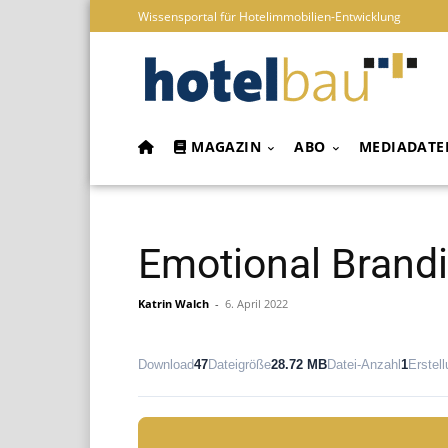
Wissensportal für Hotelimmobilien-Entwicklung
MAGAZIN
ABO
MEDIADATE
Emotional Brand
Katrin Walch
-
6. April 2022
Download
47
Dateigröße
28.72 MB
Datei-Anzahl
1
Erstel