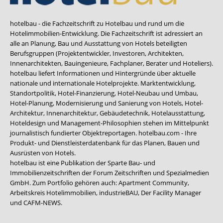
hotelbau - die Fachzeitschrift zu Hotelbau und rund um die
Hotelimmobilien-Entwicklung. Die Fachzeitschrift ist adressiert an
alle an Planung, Bau und Ausstattung von Hotels beteiligten
Berufsgruppen (Projektentwickler, Investoren, Architekten,
Innenarchitekten, Bauingenieure, Fachplaner, Berater und Hoteliers).
hotelbau liefert Informationen und Hintergründe über aktuelle
nationale und internationale Hotelprojekte. Marktentwicklung,
Standortpolitik, Hotel-Finanzierung, Hotel-Neubau und Umbau,
Hotel-Planung, Modernisierung und Sanierung von Hotels, Hotel-
Architektur, Innenarchitektur, Gebäudetechnik, Hotelausstattung,
Hoteldesign und Management-Philosophien stehen im Mittelpunkt
journalistisch fundierter Objektreportagen. hotelbau.com - Ihre
Produkt- und Dienstleisterdatenbank für das Planen, Bauen und
Ausrüsten von Hotels.
hotelbau ist eine Publikation der Sparte Bau- und
Immobilienzeitschriften der Forum Zeitschriften und Spezialmedien
GmbH. Zum Portfolio gehören auch:
Apartment Community
,
Arbeitskreis Hotelimmobilien
,
industrieBAU
,
Der Facility Manager
und
CAFM-NEWS
.