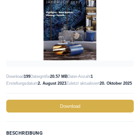
Download
199
Dateigröße
20.57 MB
Datei-Anzahl
1
Erstellungsdatum
2. August 2023
Zuletzt aktualisiert
20. Oktober 2025
Download
BESCHREIBUNG