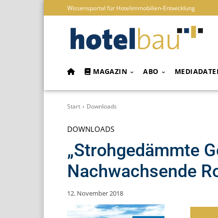
Wissensportal für Hotelimmobilien-Entwicklung
MAGAZIN
ABO
MEDIADATE
Start
Downloads
DOWNLOADS
„Strohgedämmte Ge
Nachwachsende Roh
12. November 2018