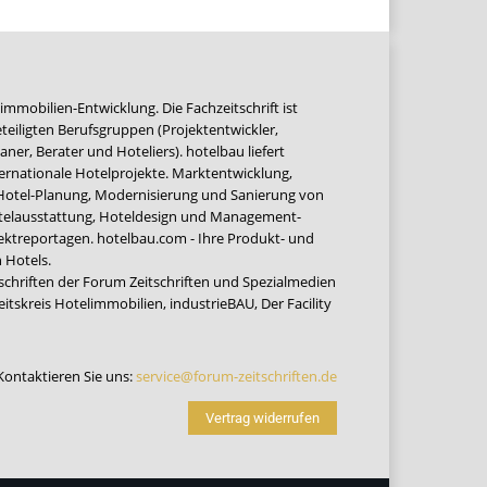
immobilien-Entwicklung. Die Fachzeitschrift ist
teiligten Berufsgruppen (Projektentwickler,
ner, Berater und Hoteliers). hotelbau liefert
ernationale Hotelprojekte. Marktentwicklung,
 Hotel-Planung, Modernisierung und Sanierung von
Hotelausstattung, Hoteldesign und Management-
jektreportagen. hotelbau.com - Ihre Produkt- und
 Hotels.
tschriften der Forum Zeitschriften und Spezialmedien
eitskreis Hotelimmobilien
,
industrieBAU
,
Der Facility
Kontaktieren Sie uns:
service@forum-zeitschriften.de
Vertrag widerrufen