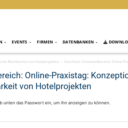
N
EVENTS
FIRMEN
DATENBANKEN
DOWNLO
tliche Machbarkeit von Hotelprojekten
Geschützt: Downloadbereich: Online-Pra
eich: Online-Praxistag: Konzepti
rkeit von Hotelprojekten
gib unten das Passwort ein, um ihn anzeigen zu können.