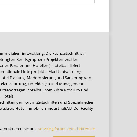
immobilien-Entwicklung. Die Fachzeitschrift ist
teiligten Berufsgruppen (Projektentwickler,
ner, Berater und Hoteliers). hotelbau liefert
ernationale Hotelprojekte. Marktentwicklung,
 Hotel-Planung, Modernisierung und Sanierung von
Hotelausstattung, Hoteldesign und Management-
jektreportagen. hotelbau.com - Ihre Produkt- und
 Hotels.
tschriften der Forum Zeitschriften und Spezialmedien
eitskreis Hotelimmobilien
,
industrieBAU
,
Der Facility
Kontaktieren Sie uns:
service@forum-zeitschriften.de