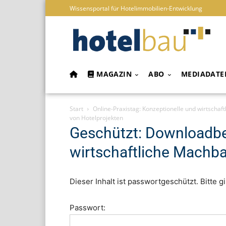
Wissensportal für Hotelimmobilien-Entwicklung
MAGAZIN
ABO
MEDIADATE
Start
Online-Praxistag: Konzeptionelle und wirtschaf
von Hotelprojekten
Geschützt: Downloadber
wirtschaftliche Machba
Dieser Inhalt ist passwortgeschützt. Bitte 
Passwort: