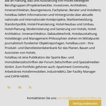
alle an Planung, Bau und Ausstattung von Hotels beteiligten
Berufsgruppen (Projektentwickler, Investoren, Architekten,
Innenarchitekten, Bauingenieure, Fachplaner, Berater und Hoteliers).
hotelbau liefert Informationen und Hintergründe über aktuelle
nationale und internationale Hotelprojekte. Marktentwicklung,
Standortpolitik, Hotel-Finanzierung, Hotel-Neubau und Umbau,
Hotel-Planung, Modernisierung und Sanierung von Hotels, Hotel-
Architektur, Innenarchitektur, Gebäudetechnik, Hotelausstattung,
Hoteldesign und Management-Philosophien stehen im Mittelpunkt
journalistisch fundierter Objektreportagen. hotelbau.com - Ihre
Produkt- und Dienstleisterdatenbank für das Planen, Bauen und
Ausrüsten von Hotels.
hotelbau ist eine Publikation der Sparte Bau- und
Immobilienzeitschriften der Forum Zeitschriften und Spezialmedien
GmbH. Zum Portfolio gehören auch:
Apartment Community
,
Arbeitskreis Hotelimmobilien
,
industrieBAU
,
Der Facility Manager
und
CAFM-NEWS
.
Kontaktieren Sie uns:
service@forum-zeitschriften.de
Vertrag widerrufen