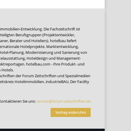
immobilien-Entwicklung. Die Fachzeitschrift ist
teiligten Berufsgruppen (Projektentwickler,
ner, Berater und Hoteliers). hotelbau liefert
ernationale Hotelprojekte. Marktentwicklung,
 Hotel-Planung, Modernisierung und Sanierung von
Hotelausstattung, Hoteldesign und Management-
jektreportagen. hotelbau.com - Ihre Produkt- und
 Hotels.
tschriften der Forum Zeitschriften und Spezialmedien
eitskreis Hotelimmobilien
,
industrieBAU
,
Der Facility
Kontaktieren Sie uns:
service@forum-zeitschriften.de
Vertrag widerrufen