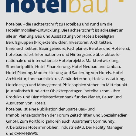
hotelbau - die Fachzeitschrift zu Hotelbau und rund um die
Hotelimmobilien-Entwicklung. Die Fachzeitschrift ist adressiert an
alle an Planung, Bau und Ausstattung von Hotels beteiligten
Berufsgruppen (Projektentwickler, Investoren, Architekten,
Innenarchitekten, Bauingenieure, Fachplaner, Berater und Hoteliers).
hotelbau liefert Informationen und Hintergründe über aktuelle
nationale und internationale Hotelprojekte. Marktentwicklung,
Standortpolitik, Hotel-Finanzierung, Hotel-Neubau und Umbau,
Hotel-Planung, Modernisierung und Sanierung von Hotels, Hotel-
Architektur, Innenarchitektur, Gebäudetechnik, Hotelausstattung,
Hoteldesign und Management-Philosophien stehen im Mittelpunkt
journalistisch fundierter Objektreportagen. hotelbau.com - Ihre
Produkt- und Dienstleisterdatenbank für das Planen, Bauen und
Ausrüsten von Hotels.
hotelbau ist eine Publikation der Sparte Bau- und
Immobilienzeitschriften der Forum Zeitschriften und Spezialmedien
GmbH. Zum Portfolio gehören auch:
Apartment Community
,
Arbeitskreis Hotelimmobilien
,
industrieBAU
,
Der Facility Manager
und
CAFM-NEWS
.