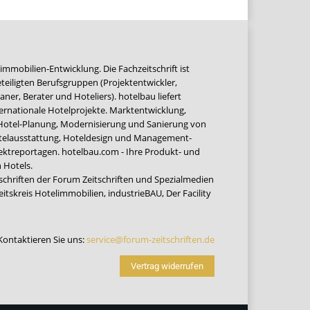
immobilien-Entwicklung. Die Fachzeitschrift ist
teiligten Berufsgruppen (Projektentwickler,
ner, Berater und Hoteliers). hotelbau liefert
ernationale Hotelprojekte. Marktentwicklung,
 Hotel-Planung, Modernisierung und Sanierung von
Hotelausstattung, Hoteldesign und Management-
jektreportagen. hotelbau.com - Ihre Produkt- und
 Hotels.
tschriften der Forum Zeitschriften und Spezialmedien
eitskreis Hotelimmobilien
,
industrieBAU
,
Der Facility
Kontaktieren Sie uns:
service@forum-zeitschriften.de
Vertrag widerrufen