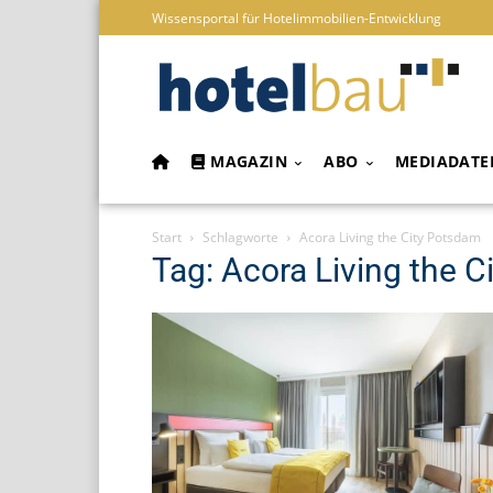
Wissensportal für Hotelimmobilien-Entwicklung
MAGAZIN
ABO
MEDIADATE
Start
Schlagworte
Acora Living the City Potsdam
Tag: Acora Living the 