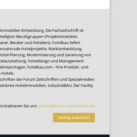
immobilien-Entwicklung. Die Fachzeitschrift ist
teiligten Berufsgruppen (Projektentwickler,
ner, Berater und Hoteliers). hotelbau liefert
ernationale Hotelprojekte. Marktentwicklung,
 Hotel-Planung, Modernisierung und Sanierung von
Hotelausstattung, Hoteldesign und Management-
jektreportagen. hotelbau.com - Ihre Produkt- und
 Hotels.
tschriften der Forum Zeitschriften und Spezialmedien
eitskreis Hotelimmobilien
,
industrieBAU
,
Der Facility
Kontaktieren Sie uns:
service@forum-zeitschriften.de
Vertrag widerrufen