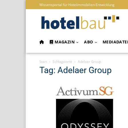
Wissensportal für Hotelimmobilien-Entwicklung
MAGAZIN
ABO
MEDIADATE
Start
Schlagworte
Adelaer Group
Tag: Adelaer Group