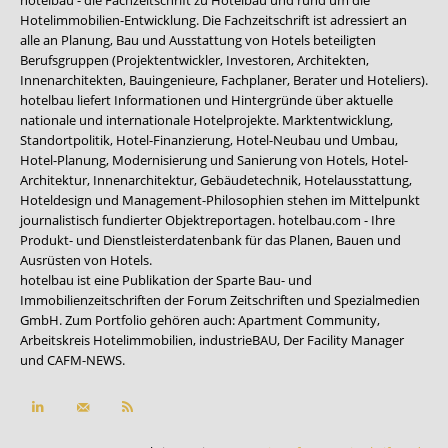
hotelbau - die Fachzeitschrift zu Hotelbau und rund um die
Hotelimmobilien-Entwicklung. Die Fachzeitschrift ist adressiert an
alle an Planung, Bau und Ausstattung von Hotels beteiligten
Berufsgruppen (Projektentwickler, Investoren, Architekten,
Innenarchitekten, Bauingenieure, Fachplaner, Berater und Hoteliers).
hotelbau liefert Informationen und Hintergründe über aktuelle
nationale und internationale Hotelprojekte. Marktentwicklung,
Standortpolitik, Hotel-Finanzierung, Hotel-Neubau und Umbau,
Hotel-Planung, Modernisierung und Sanierung von Hotels, Hotel-
Architektur, Innenarchitektur, Gebäudetechnik, Hotelausstattung,
Hoteldesign und Management-Philosophien stehen im Mittelpunkt
journalistisch fundierter Objektreportagen. hotelbau.com - Ihre
Produkt- und Dienstleisterdatenbank für das Planen, Bauen und
Ausrüsten von Hotels.
hotelbau ist eine Publikation der Sparte Bau- und
Immobilienzeitschriften der Forum Zeitschriften und Spezialmedien
GmbH. Zum Portfolio gehören auch:
Apartment Community
,
Arbeitskreis Hotelimmobilien
,
industrieBAU
,
Der Facility Manager
und
CAFM-NEWS
.