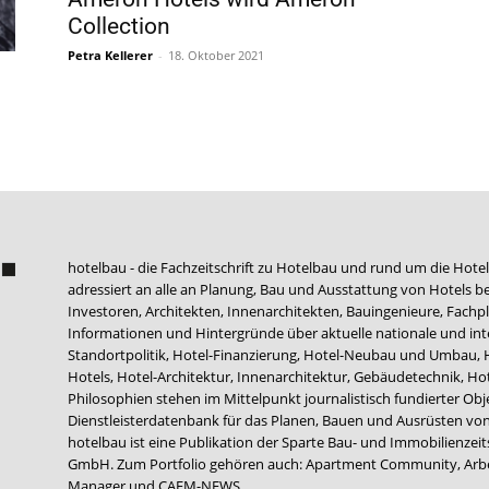
Collection
Petra Kellerer
-
18. Oktober 2021
hotelbau - die Fachzeitschrift zu Hotelbau und rund um die Hotel
adressiert an alle an Planung, Bau und Ausstattung von Hotels be
Investoren, Architekten, Innenarchitekten, Bauingenieure, Fachpla
Informationen und Hintergründe über aktuelle nationale und int
Standortpolitik, Hotel-Finanzierung, Hotel-Neubau und Umbau,
Hotels, Hotel-Architektur, Innenarchitektur, Gebäudetechnik, 
Philosophien stehen im Mittelpunkt journalistisch fundierter Ob
Dienstleisterdatenbank für das Planen, Bauen und Ausrüsten von
hotelbau ist eine Publikation der Sparte Bau- und Immobilienzei
GmbH. Zum Portfolio gehören auch:
Apartment Community
,
Arb
Manager
und
CAFM-NEWS
.