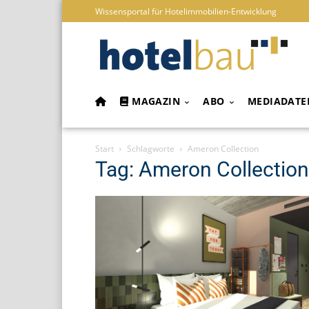
Wissensportal für Hotelimmobilien-Entwicklung
MAGAZIN
ABO
MEDIADATE
Start
Schlagworte
Ameron Collection
Tag: Ameron Collection