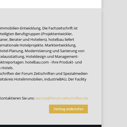
immobilien-Entwicklung. Die Fachzeitschrift ist
teiligten Berufsgruppen (Projektentwickler,
ner, Berater und Hoteliers). hotelbau liefert
ernationale Hotelprojekte. Marktentwicklung,
 Hotel-Planung, Modernisierung und Sanierung von
Hotelausstattung, Hoteldesign und Management-
jektreportagen. hotelbau.com - Ihre Produkt- und
 Hotels.
tschriften der Forum Zeitschriften und Spezialmedien
eitskreis Hotelimmobilien
,
industrieBAU
,
Der Facility
Kontaktieren Sie uns:
service@forum-zeitschriften.de
Vertrag widerrufen