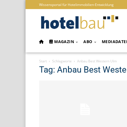
Wissensportal für Hotelimmobilien-Entwicklung
MAGAZIN
ABO
MEDIADATE
Start
Schlagworte
Anbau Best Western Ulm
Tag: Anbau Best Weste