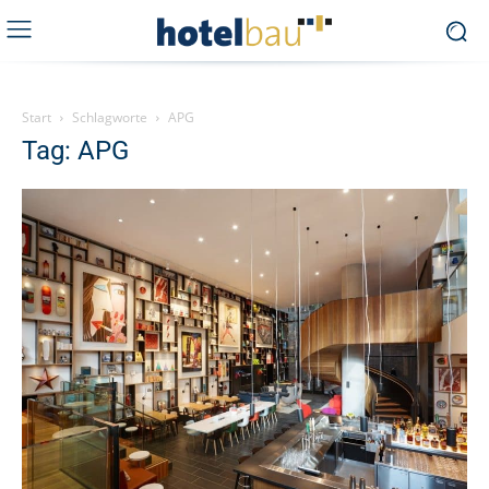
Start
Schlagworte
APG
Tag: APG