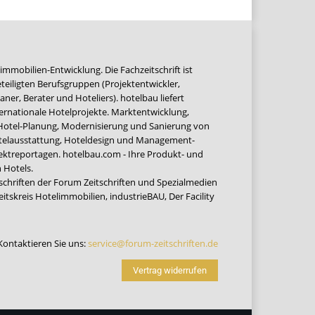
immobilien-Entwicklung. Die Fachzeitschrift ist
teiligten Berufsgruppen (Projektentwickler,
ner, Berater und Hoteliers). hotelbau liefert
ernationale Hotelprojekte. Marktentwicklung,
 Hotel-Planung, Modernisierung und Sanierung von
Hotelausstattung, Hoteldesign und Management-
jektreportagen. hotelbau.com - Ihre Produkt- und
 Hotels.
tschriften der Forum Zeitschriften und Spezialmedien
eitskreis Hotelimmobilien
,
industrieBAU
,
Der Facility
Kontaktieren Sie uns:
service@forum-zeitschriften.de
Vertrag widerrufen