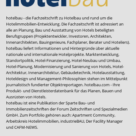
hotelbau - die Fachzeitschrift zu Hotelbau und rund um die
Hotelimmobilien-Entwicklung. Die Fachzeitschrift ist adressiert an
alle an Planung, Bau und Ausstattung von Hotels beteiligten
Berufsgruppen (Projektentwickler, Investoren, Architekten,
Innenarchitekten, Bauingenieure, Fachplaner, Berater und Hoteliers).
hotelbau liefert Informationen und Hintergründe über aktuelle
nationale und internationale Hotelprojekte. Marktentwicklung,
Standortpolitik, Hotel-Finanzierung, Hotel-Neubau und Umbau,
Hotel-Planung, Modernisierung und Sanierung von Hotels, Hotel-
Architektur, Innenarchitektur, Gebäudetechnik, Hotelausstattung,
Hoteldesign und Management-Philosophien stehen im Mittelpunkt
journalistisch fundierter Objektreportagen. hotelbau.com - Ihre
Produkt- und Dienstleisterdatenbank für das Planen, Bauen und
Ausrüsten von Hotels.
hotelbau ist eine Publikation der Sparte Bau- und
Immobilienzeitschriften der Forum Zeitschriften und Spezialmedien
GmbH. Zum Portfolio gehören auch:
Apartment Community
,
Arbeitskreis Hotelimmobilien
,
industrieBAU
,
Der Facility Manager
und
CAFM-NEWS
.