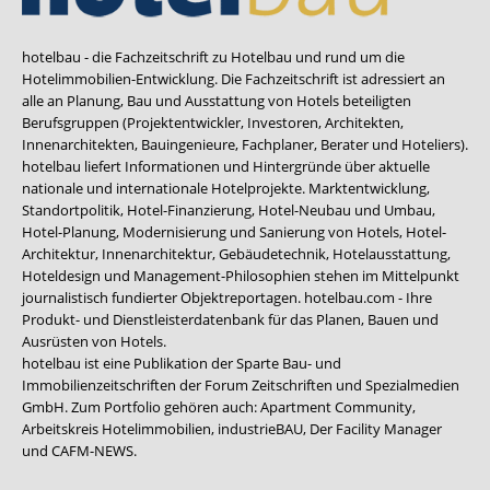
hotelbau - die Fachzeitschrift zu Hotelbau und rund um die
Hotelimmobilien-Entwicklung. Die Fachzeitschrift ist adressiert an
alle an Planung, Bau und Ausstattung von Hotels beteiligten
Berufsgruppen (Projektentwickler, Investoren, Architekten,
Innenarchitekten, Bauingenieure, Fachplaner, Berater und Hoteliers).
hotelbau liefert Informationen und Hintergründe über aktuelle
nationale und internationale Hotelprojekte. Marktentwicklung,
Standortpolitik, Hotel-Finanzierung, Hotel-Neubau und Umbau,
Hotel-Planung, Modernisierung und Sanierung von Hotels, Hotel-
Architektur, Innenarchitektur, Gebäudetechnik, Hotelausstattung,
Hoteldesign und Management-Philosophien stehen im Mittelpunkt
journalistisch fundierter Objektreportagen. hotelbau.com - Ihre
Produkt- und Dienstleisterdatenbank für das Planen, Bauen und
Ausrüsten von Hotels.
hotelbau ist eine Publikation der Sparte Bau- und
Immobilienzeitschriften der Forum Zeitschriften und Spezialmedien
GmbH. Zum Portfolio gehören auch:
Apartment Community
,
Arbeitskreis Hotelimmobilien
,
industrieBAU
,
Der Facility Manager
und
CAFM-NEWS
.