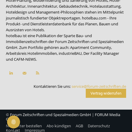
Hotel-Planung, Modernisierung und Sanierung von Hotels, Hotel-
Architektur, Innenarchitektur, Gebäudetechnik, Hotelausstattung,
Hoteldesign und Management-Philosophien stehen im Mittelpunkt
journalistisch fundierter Objektreportagen. hotelbau.com - Ihre
Produkt- und Dienstleisterdatenbank für das Planen, Bauen und
Ausrüsten von Hotels.
hotelbau ist eine Publikation der Sparte Bau- und
Immobilienzeitschriften der Forum Zeitschriften und Spezialmedien
GmbH. Zum Portfolio gehören auch:
Apartment Community
,
Arbeitskreis Hotelimmobilien
,
industrieBAU
,
Der Facility Manager
und
CAFM-NEWS
.
Kontaktieren Sie uns:
service@forum-zeitschriften.de
Vertrag widerrufen
©
Forum Zeitschriften und Spezialmedien GmbH
|
FORUM Media
Group
Newsletter bestellen
Abo kündigen
AGB
Datenschutz
Kontakt
Impressum