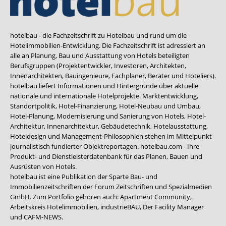
hotelbau - die Fachzeitschrift zu Hotelbau und rund um die
Hotelimmobilien-Entwicklung. Die Fachzeitschrift ist adressiert an
alle an Planung, Bau und Ausstattung von Hotels beteiligten
Berufsgruppen (Projektentwickler, Investoren, Architekten,
Innenarchitekten, Bauingenieure, Fachplaner, Berater und Hoteliers).
hotelbau liefert Informationen und Hintergründe über aktuelle
nationale und internationale Hotelprojekte. Marktentwicklung,
Standortpolitik, Hotel-Finanzierung, Hotel-Neubau und Umbau,
Hotel-Planung, Modernisierung und Sanierung von Hotels, Hotel-
Architektur, Innenarchitektur, Gebäudetechnik, Hotelausstattung,
Hoteldesign und Management-Philosophien stehen im Mittelpunkt
journalistisch fundierter Objektreportagen. hotelbau.com - Ihre
Produkt- und Dienstleisterdatenbank für das Planen, Bauen und
Ausrüsten von Hotels.
hotelbau ist eine Publikation der Sparte Bau- und
Immobilienzeitschriften der Forum Zeitschriften und Spezialmedien
GmbH. Zum Portfolio gehören auch:
Apartment Community
,
Arbeitskreis Hotelimmobilien
,
industrieBAU
,
Der Facility Manager
und
CAFM-NEWS
.