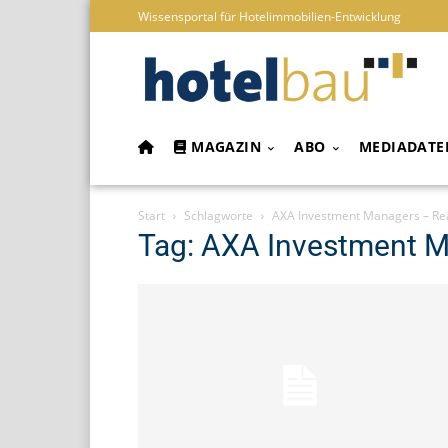
Wissensportal für Hotelimmobilien-Entwicklung
MAGAZIN
ABO
MEDIADATE
Start
Schlagworte
AXA Investment Managers – Rea
Tag: AXA Investment M