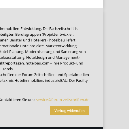
immobilien-Entwicklung. Die Fachzeitschrift ist
teiligten Berufsgruppen (Projektentwickler,
ner, Berater und Hoteliers). hotelbau liefert
ernationale Hotelprojekte. Marktentwicklung,
 Hotel-Planung, Modernisierung und Sanierung von
Hotelausstattung, Hoteldesign und Management-
jektreportagen. hotelbau.com - Ihre Produkt- und
 Hotels.
tschriften der Forum Zeitschriften und Spezialmedien
eitskreis Hotelimmobilien
,
industrieBAU
,
Der Facility
Kontaktieren Sie uns:
service@forum-zeitschriften.de
Vertrag widerrufen