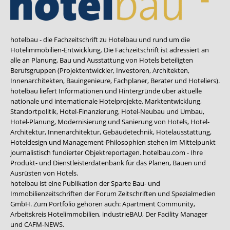
hotelbau - die Fachzeitschrift zu Hotelbau und rund um die
Hotelimmobilien-Entwicklung. Die Fachzeitschrift ist adressiert an
alle an Planung, Bau und Ausstattung von Hotels beteiligten
Berufsgruppen (Projektentwickler, Investoren, Architekten,
Innenarchitekten, Bauingenieure, Fachplaner, Berater und Hoteliers).
hotelbau liefert Informationen und Hintergründe über aktuelle
nationale und internationale Hotelprojekte. Marktentwicklung,
Standortpolitik, Hotel-Finanzierung, Hotel-Neubau und Umbau,
Hotel-Planung, Modernisierung und Sanierung von Hotels, Hotel-
Architektur, Innenarchitektur, Gebäudetechnik, Hotelausstattung,
Hoteldesign und Management-Philosophien stehen im Mittelpunkt
journalistisch fundierter Objektreportagen. hotelbau.com - Ihre
Produkt- und Dienstleisterdatenbank für das Planen, Bauen und
Ausrüsten von Hotels.
hotelbau ist eine Publikation der Sparte Bau- und
Immobilienzeitschriften der Forum Zeitschriften und Spezialmedien
GmbH. Zum Portfolio gehören auch:
Apartment Community
,
Arbeitskreis Hotelimmobilien
,
industrieBAU
,
Der Facility Manager
und
CAFM-NEWS
.