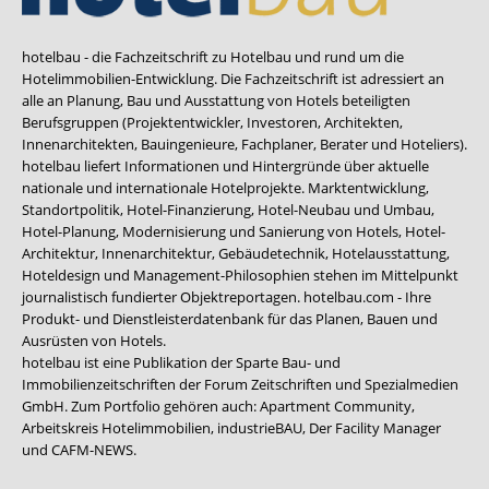
hotelbau - die Fachzeitschrift zu Hotelbau und rund um die
Hotelimmobilien-Entwicklung. Die Fachzeitschrift ist adressiert an
alle an Planung, Bau und Ausstattung von Hotels beteiligten
Berufsgruppen (Projektentwickler, Investoren, Architekten,
Innenarchitekten, Bauingenieure, Fachplaner, Berater und Hoteliers).
hotelbau liefert Informationen und Hintergründe über aktuelle
nationale und internationale Hotelprojekte. Marktentwicklung,
Standortpolitik, Hotel-Finanzierung, Hotel-Neubau und Umbau,
Hotel-Planung, Modernisierung und Sanierung von Hotels, Hotel-
Architektur, Innenarchitektur, Gebäudetechnik, Hotelausstattung,
Hoteldesign und Management-Philosophien stehen im Mittelpunkt
journalistisch fundierter Objektreportagen. hotelbau.com - Ihre
Produkt- und Dienstleisterdatenbank für das Planen, Bauen und
Ausrüsten von Hotels.
hotelbau ist eine Publikation der Sparte Bau- und
Immobilienzeitschriften der Forum Zeitschriften und Spezialmedien
GmbH. Zum Portfolio gehören auch:
Apartment Community
,
Arbeitskreis Hotelimmobilien
,
industrieBAU
,
Der Facility Manager
und
CAFM-NEWS
.