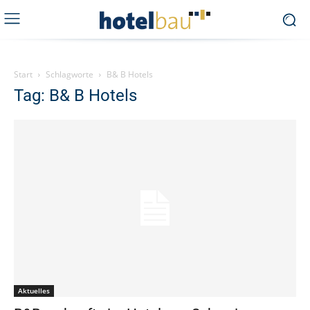
Start
Schlagworte
B& B Hotels
Tag: B& B Hotels
Aktuelles