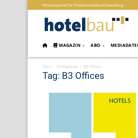
Wissensportal für Hotelimmobilien-Entwicklung
MAGAZIN
ABO
MEDIADATE
Start
Schlagworte
B3 Offices
Tag: B3 Offices