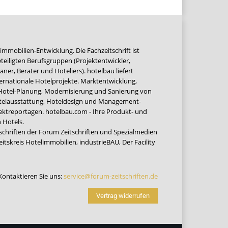
immobilien-Entwicklung. Die Fachzeitschrift ist
teiligten Berufsgruppen (Projektentwickler,
ner, Berater und Hoteliers). hotelbau liefert
ernationale Hotelprojekte. Marktentwicklung,
 Hotel-Planung, Modernisierung und Sanierung von
Hotelausstattung, Hoteldesign und Management-
jektreportagen. hotelbau.com - Ihre Produkt- und
 Hotels.
tschriften der Forum Zeitschriften und Spezialmedien
eitskreis Hotelimmobilien
,
industrieBAU
,
Der Facility
Kontaktieren Sie uns:
service@forum-zeitschriften.de
Vertrag widerrufen