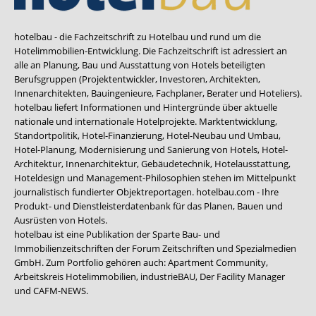
hotelbau - die Fachzeitschrift zu Hotelbau und rund um die
Hotelimmobilien-Entwicklung. Die Fachzeitschrift ist adressiert an
alle an Planung, Bau und Ausstattung von Hotels beteiligten
Berufsgruppen (Projektentwickler, Investoren, Architekten,
Innenarchitekten, Bauingenieure, Fachplaner, Berater und Hoteliers).
hotelbau liefert Informationen und Hintergründe über aktuelle
nationale und internationale Hotelprojekte. Marktentwicklung,
Standortpolitik, Hotel-Finanzierung, Hotel-Neubau und Umbau,
Hotel-Planung, Modernisierung und Sanierung von Hotels, Hotel-
Architektur, Innenarchitektur, Gebäudetechnik, Hotelausstattung,
Hoteldesign und Management-Philosophien stehen im Mittelpunkt
journalistisch fundierter Objektreportagen. hotelbau.com - Ihre
Produkt- und Dienstleisterdatenbank für das Planen, Bauen und
Ausrüsten von Hotels.
hotelbau ist eine Publikation der Sparte Bau- und
Immobilienzeitschriften der Forum Zeitschriften und Spezialmedien
GmbH. Zum Portfolio gehören auch:
Apartment Community
,
Arbeitskreis Hotelimmobilien
,
industrieBAU
,
Der Facility Manager
und
CAFM-NEWS
.