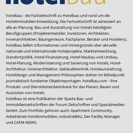
hotelbau - die Fachzeitschrift zu Hotelbau und rund um die
Hotelimmobilien-Entwicklung. Die Fachzeitschrift ist adressiert an
alle an Planung, Bau und Ausstattung von Hotels beteiligten
Berufsgruppen (Projektentwickler, Investoren, Architekten,
Innenarchitekten, Bauingenieure, Fachplaner, Berater und Hoteliers).
hotelbau liefert Informationen und Hintergründe über aktuelle
nationale und internationale Hotelprojekte. Marktentwicklung,
Standortpolitik, Hotel-Finanzierung, Hotel-Neubau und Umbau,
Hotel-Planung, Modernisierung und Sanierung von Hotels, Hotel-
Architektur, Innenarchitektur, Gebäudetechnik, Hotelausstattung,
Hoteldesign und Management-Philosophien stehen im Mittelpunkt
journalistisch fundierter Objektreportagen. hotelbau.com - Ihre
Produkt- und Dienstleisterdatenbank für das Planen, Bauen und
Ausrüsten von Hotels.
hotelbau ist eine Publikation der Sparte Bau- und
Immobilienzeitschriften der Forum Zeitschriften und Spezialmedien
GmbH. Zum Portfolio gehören auch:
Apartment Community
,
Arbeitskreis Hotelimmobilien
,
industrieBAU
,
Der Facility Manager
und
CAFM-NEWS
.