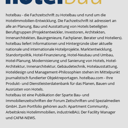
hotelbau - die Fachzeitschrift zu Hotelbau und rund um die
Hotelimmobilien-Entwicklung. Die Fachzeitschrift ist adressiert an
alle an Planung, Bau und Ausstattung von Hotels beteiligten
Berufsgruppen (Projektentwickler, Investoren, Architekten,
Innenarchitekten, Bauingenieure, Fachplaner, Berater und Hoteliers).
hotelbau liefert Informationen und Hintergründe über aktuelle
nationale und internationale Hotelprojekte. Marktentwicklung,
Standortpolitik, Hotel-Finanzierung, Hotel-Neubau und Umbau,
Hotel-Planung, Modernisierung und Sanierung von Hotels, Hotel-
Architektur, Innenarchitektur, Gebäudetechnik, Hotelausstattung,
Hoteldesign und Management-Philosophien stehen im Mittelpunkt
journalistisch fundierter Objektreportagen. hotelbau.com - Ihre
Produkt- und Dienstleisterdatenbank für das Planen, Bauen und
Ausrüsten von Hotels.
hotelbau ist eine Publikation der Sparte Bau- und
Immobilienzeitschriften der Forum Zeitschriften und Spezialmedien
GmbH. Zum Portfolio gehören auch:
Apartment Community
,
Arbeitskreis Hotelimmobilien
,
industrieBAU
,
Der Facility Manager
und
CAFM-NEWS
.