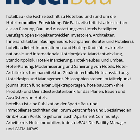
hotelbau - die Fachzeitschrift zu Hotelbau und rund um die
Hotelimmobilien-Entwicklung. Die Fachzeitschrift ist adressiert an
alle an Planung, Bau und Ausstattung von Hotels beteiligten
Berufsgruppen (Projektentwickler, Investoren, Architekten,
Innenarchitekten, Bauingenieure, Fachplaner, Berater und Hoteliers).
hotelbau liefert Informationen und Hintergründe über aktuelle
nationale und internationale Hotelprojekte. Marktentwicklung,
Standortpolitik, Hotel-Finanzierung, Hotel-Neubau und Umbau,
Hotel-Planung, Modernisierung und Sanierung von Hotels, Hotel-
Architektur, Innenarchitektur, Gebäudetechnik, Hotelausstattung,
Hoteldesign und Management-Philosophien stehen im Mittelpunkt
journalistisch fundierter Objektreportagen. hotelbau.com - Ihre
Produkt- und Dienstleisterdatenbank für das Planen, Bauen und
Ausrüsten von Hotels.
hotelbau ist eine Publikation der Sparte Bau- und
Immobilienzeitschriften der Forum Zeitschriften und Spezialmedien
GmbH. Zum Portfolio gehören auch:
Apartment Community
,
Arbeitskreis Hotelimmobilien
,
industrieBAU
,
Der Facility Manager
und
CAFM-NEWS
.