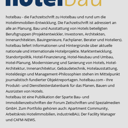
hotelbau - die Fachzeitschrift zu Hotelbau und rund um die
Hotelimmobilien-Entwicklung. Die Fachzeitschrift ist adressiert an
alle an Planung, Bau und Ausstattung von Hotels beteiligten
Berufsgruppen (Projektentwickler, Investoren, Architekten,
Innenarchitekten, Bauingenieure, Fachplaner, Berater und Hoteliers).
hotelbau liefert Informationen und Hintergründe über aktuelle
nationale und internationale Hotelprojekte. Marktentwicklung,
Standortpolitik, Hotel-Finanzierung, Hotel-Neubau und Umbau,
Hotel-Planung, Modernisierung und Sanierung von Hotels, Hotel-
Architektur, Innenarchitektur, Gebäudetechnik, Hotelausstattung,
Hoteldesign und Management-Philosophien stehen im Mittelpunkt
journalistisch fundierter Objektreportagen. hotelbau.com - Ihre
Produkt- und Dienstleisterdatenbank für das Planen, Bauen und
Ausrüsten von Hotels.
hotelbau ist eine Publikation der Sparte Bau- und
Immobilienzeitschriften der Forum Zeitschriften und Spezialmedien
GmbH. Zum Portfolio gehören auch:
Apartment Community
,
Arbeitskreis Hotelimmobilien
,
industrieBAU
,
Der Facility Manager
und
CAFM-NEWS
.