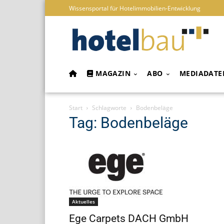
Wissensportal für Hotelimmobilien-Entwicklung
MAGAZIN
ABO
MEDIADATE
Start
Schlagworte
Bodenbeläge
Tag: Bodenbeläge
Aktuelles
Ege Carpets DACH GmbH