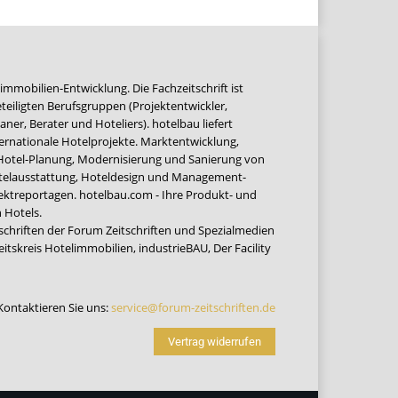
immobilien-Entwicklung. Die Fachzeitschrift ist
teiligten Berufsgruppen (Projektentwickler,
ner, Berater und Hoteliers). hotelbau liefert
ernationale Hotelprojekte. Marktentwicklung,
 Hotel-Planung, Modernisierung und Sanierung von
Hotelausstattung, Hoteldesign und Management-
jektreportagen. hotelbau.com - Ihre Produkt- und
 Hotels.
tschriften der Forum Zeitschriften und Spezialmedien
eitskreis Hotelimmobilien
,
industrieBAU
,
Der Facility
Kontaktieren Sie uns:
service@forum-zeitschriften.de
Vertrag widerrufen