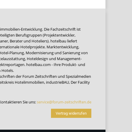
immobilien-Entwicklung. Die Fachzeitschrift ist
teiligten Berufsgruppen (Projektentwickler,
ner, Berater und Hoteliers). hotelbau liefert
ernationale Hotelprojekte. Marktentwicklung,
 Hotel-Planung, Modernisierung und Sanierung von
Hotelausstattung, Hoteldesign und Management-
jektreportagen. hotelbau.com - Ihre Produkt- und
 Hotels.
tschriften der Forum Zeitschriften und Spezialmedien
eitskreis Hotelimmobilien
,
industrieBAU
,
Der Facility
Kontaktieren Sie uns:
service@forum-zeitschriften.de
Vertrag widerrufen