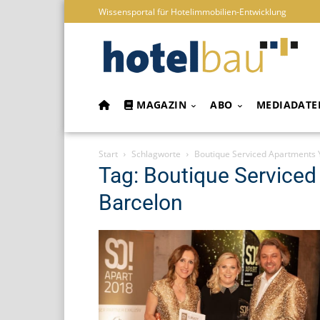
Wissensportal für Hotelimmobilien-Entwicklung
MAGAZIN
ABO
MEDIADATE
Start
Schlagworte
Boutique Serviced Apartments 
Tag: Boutique Serviced
Barcelon