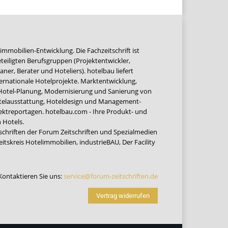
immobilien-Entwicklung. Die Fachzeitschrift ist
teiligten Berufsgruppen (Projektentwickler,
ner, Berater und Hoteliers). hotelbau liefert
ernationale Hotelprojekte. Marktentwicklung,
 Hotel-Planung, Modernisierung und Sanierung von
Hotelausstattung, Hoteldesign und Management-
jektreportagen. hotelbau.com - Ihre Produkt- und
 Hotels.
tschriften der Forum Zeitschriften und Spezialmedien
eitskreis Hotelimmobilien
,
industrieBAU
,
Der Facility
Kontaktieren Sie uns:
service@forum-zeitschriften.de
Vertrag widerrufen