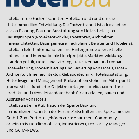
hotelbau - die Fachzeitschrift zu Hotelbau und rund um die
Hotelimmobilien-Entwicklung. Die Fachzeitschrift ist adressiert an
alle an Planung, Bau und Ausstattung von Hotels beteiligten
Berufsgruppen (Projektentwickler, Investoren, Architekten,
Innenarchitekten, Bauingenieure, Fachplaner, Berater und Hoteliers).
hotelbau liefert Informationen und Hintergründe über aktuelle
nationale und internationale Hotelprojekte. Marktentwicklung,
Standortpolitik, Hotel-Finanzierung, Hotel-Neubau und Umbau,
Hotel-Planung, Modernisierung und Sanierung von Hotels, Hotel-
Architektur, Innenarchitektur, Gebäudetechnik, Hotelausstattung,
Hoteldesign und Management-Philosophien stehen im Mittelpunkt
journalistisch fundierter Objektreportagen. hotelbau.com - Ihre
Produkt- und Dienstleisterdatenbank für das Planen, Bauen und
Ausrüsten von Hotels.
hotelbau ist eine Publikation der Sparte Bau- und
Immobilienzeitschriften der Forum Zeitschriften und Spezialmedien
GmbH. Zum Portfolio gehören auch:
Apartment Community
,
Arbeitskreis Hotelimmobilien
,
industrieBAU
,
Der Facility Manager
und
CAFM-NEWS
.