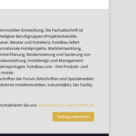
immobilien-Entwicklung. Die Fachzeitschrift ist
teiligten Berufsgruppen (Projektentwickler,
ner, Berater und Hoteliers). hotelbau liefert
ernationale Hotelprojekte. Marktentwicklung,
 Hotel-Planung, Modernisierung und Sanierung von
Hotelausstattung, Hoteldesign und Management-
jektreportagen. hotelbau.com - Ihre Produkt- und
 Hotels.
tschriften der Forum Zeitschriften und Spezialmedien
eitskreis Hotelimmobilien
,
industrieBAU
,
Der Facility
Kontaktieren Sie uns:
service@forum-zeitschriften.de
Vertrag widerrufen