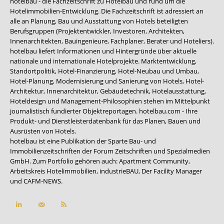
hotelbau - die Fachzeitschrift zu Hotelbau und rund um die
Hotelimmobilien-Entwicklung. Die Fachzeitschrift ist adressiert an
alle an Planung, Bau und Ausstattung von Hotels beteiligten
Berufsgruppen (Projektentwickler, Investoren, Architekten,
Innenarchitekten, Bauingenieure, Fachplaner, Berater und Hoteliers).
hotelbau liefert Informationen und Hintergründe über aktuelle
nationale und internationale Hotelprojekte. Marktentwicklung,
Standortpolitik, Hotel-Finanzierung, Hotel-Neubau und Umbau,
Hotel-Planung, Modernisierung und Sanierung von Hotels, Hotel-
Architektur, Innenarchitektur, Gebäudetechnik, Hotelausstattung,
Hoteldesign und Management-Philosophien stehen im Mittelpunkt
journalistisch fundierter Objektreportagen. hotelbau.com - Ihre
Produkt- und Dienstleisterdatenbank für das Planen, Bauen und
Ausrüsten von Hotels.
hotelbau ist eine Publikation der Sparte Bau- und
Immobilienzeitschriften der Forum Zeitschriften und Spezialmedien
GmbH. Zum Portfolio gehören auch:
Apartment Community
,
Arbeitskreis Hotelimmobilien
,
industrieBAU
,
Der Facility Manager
und
CAFM-NEWS
.