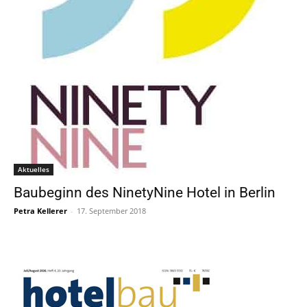
Aktuelles
Baubeginn des NinetyNine Hotel in Berlin
Petra Kellerer
-
17. September 2018