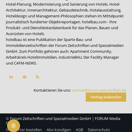
Hotel-Planung, Modernisierung und Sanierung von Hotels, Hotel-
Architektur, Innenarchitektur, Gebäudetechnik, Hotelausstattung,
Hoteldesign und Management-Philosophien stehen im Mittelpunkt
journalistisch fundierter Objektreportagen. hotelbau.com - Ihre
Produkt- und Dienstleisterdatenbank für das Planen, Bauen und
Ausrüsten von Hotels.
hotelbau ist eine Publikation der Sparte Bau- und
Immobilienzeitschriften der Forum Zeitschriften und Spezialmedien
GmbH. Zum Portfolio gehören auch:
Apartment Community
,
Arbeitskreis Hotelimmobilien
,
industrieBAU
,
Der Facility Manager
und
CAFM-NEWS
.
Kontaktieren Sie uns:
service@forum-zeitschriften.de
Vertrag widerrufen
©
Forum Zeitschriften und Spezialmedien GmbH
|
FORUM Media
Group
Newsletter bestellen
Abo kündigen
AGB
Datenschutz