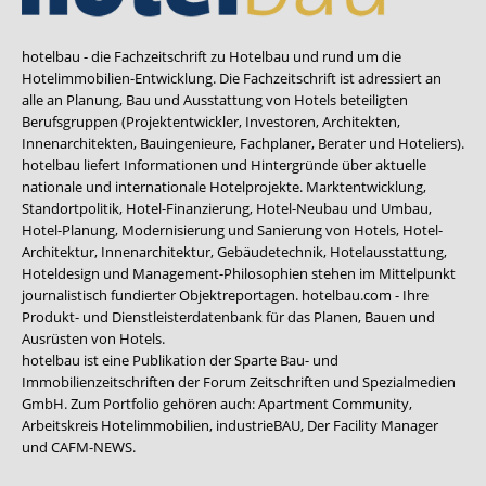
hotelbau - die Fachzeitschrift zu Hotelbau und rund um die
Hotelimmobilien-Entwicklung. Die Fachzeitschrift ist adressiert an
alle an Planung, Bau und Ausstattung von Hotels beteiligten
Berufsgruppen (Projektentwickler, Investoren, Architekten,
Innenarchitekten, Bauingenieure, Fachplaner, Berater und Hoteliers).
hotelbau liefert Informationen und Hintergründe über aktuelle
nationale und internationale Hotelprojekte. Marktentwicklung,
Standortpolitik, Hotel-Finanzierung, Hotel-Neubau und Umbau,
Hotel-Planung, Modernisierung und Sanierung von Hotels, Hotel-
Architektur, Innenarchitektur, Gebäudetechnik, Hotelausstattung,
Hoteldesign und Management-Philosophien stehen im Mittelpunkt
journalistisch fundierter Objektreportagen. hotelbau.com - Ihre
Produkt- und Dienstleisterdatenbank für das Planen, Bauen und
Ausrüsten von Hotels.
hotelbau ist eine Publikation der Sparte Bau- und
Immobilienzeitschriften der Forum Zeitschriften und Spezialmedien
GmbH. Zum Portfolio gehören auch:
Apartment Community
,
Arbeitskreis Hotelimmobilien
,
industrieBAU
,
Der Facility Manager
und
CAFM-NEWS
.