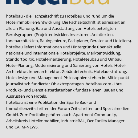
hotelbau - die Fachzeitschrift zu Hotelbau und rund um die
Hotelimmobilien-Entwicklung. Die Fachzeitschrift ist adressiert an
alle an Planung, Bau und Ausstattung von Hotels beteiligten
Berufsgruppen (Projektentwickler, Investoren, Architekten,
Innenarchitekten, Bauingenieure, Fachplaner, Berater und Hoteliers).
hotelbau liefert Informationen und Hintergründe über aktuelle
nationale und internationale Hotelprojekte. Marktentwicklung,
Standortpolitik, Hotel-Finanzierung, Hotel-Neubau und Umbau,
Hotel-Planung, Modernisierung und Sanierung von Hotels, Hotel-
Architektur, Innenarchitektur, Gebäudetechnik, Hotelausstattung,
Hoteldesign und Management-Philosophien stehen im Mittelpunkt
journalistisch fundierter Objektreportagen. hotelbau.com - Ihre
Produkt- und Dienstleisterdatenbank für das Planen, Bauen und
Ausrüsten von Hotels.
hotelbau ist eine Publikation der Sparte Bau- und
Immobilienzeitschriften der Forum Zeitschriften und Spezialmedien
GmbH. Zum Portfolio gehören auch:
Apartment Community
,
Arbeitskreis Hotelimmobilien
,
industrieBAU
,
Der Facility Manager
und
CAFM-NEWS
.