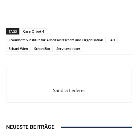
TAGS
Care-O-bot 4
Fraunhofer-Institut für Arbeitswirtschaft und Organisation
IAO
Schani Wien
SchaniBot
Serviceroboter
Sandra Lederer
NEUESTE BEITRÄGE