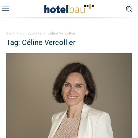
Start
Schlagworte
Céline Vercollier
Tag: Céline Vercollier