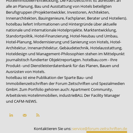
Hotelimmobilien-Entwicklung. Die Fachzeitschrift ist adressiert an
alle an Planung, Bau und Ausstattung von Hotels beteiligten
Berufsgruppen (Projektentwickler, Investoren, Architekten,
Innenarchitekten, Bauingenieure, Fachplaner, Berater und Hoteliers).
hotelbau liefert Informationen und Hintergründe über aktuelle
nationale und internationale Hotelprojekte. Marktentwicklung,
Standortpolitik, Hotel-Finanzierung, Hotel-Neubau und Umbau,
Hotel-Planung, Modernisierung und Sanierung von Hotels, Hotel-
Architektur, Innenarchitektur, Gebäudetechnik, Hotelausstattung,
Hoteldesign und Management-Philosophien stehen im Mittelpunkt
journalistisch fundierter Objektreportagen. hotelbau.com - Ihre
Produkt- und Dienstleisterdatenbank für das Planen, Bauen und
Ausrüsten von Hotels.
hotelbau ist eine Publikation der Sparte Bau- und
Immobilienzeitschriften der Forum Zeitschriften und Spezialmedien
GmbH. Zum Portfolio gehören auch:
Apartment Community
,
Arbeitskreis Hotelimmobilien
,
industrieBAU
,
Der Facility Manager
und
CAFM-NEWS
.
Kontaktieren Sie uns:
service@forum-zeitschriften.de