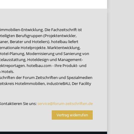
immobilien-Entwicklung. Die Fachzeitschrift ist
teiligten Berufsgruppen (Projektentwickler,
ner, Berater und Hoteliers). hotelbau liefert
ernationale Hotelprojekte. Marktentwicklung,
 Hotel-Planung, Modernisierung und Sanierung von
Hotelausstattung, Hoteldesign und Management-
jektreportagen. hotelbau.com - Ihre Produkt- und
 Hotels.
tschriften der Forum Zeitschriften und Spezialmedien
eitskreis Hotelimmobilien
,
industrieBAU
,
Der Facility
Kontaktieren Sie uns:
service@forum-zeitschriften.de
Vertrag widerrufen