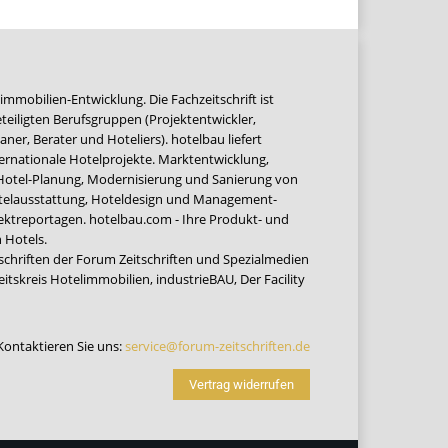
immobilien-Entwicklung. Die Fachzeitschrift ist
teiligten Berufsgruppen (Projektentwickler,
ner, Berater und Hoteliers). hotelbau liefert
ernationale Hotelprojekte. Marktentwicklung,
 Hotel-Planung, Modernisierung und Sanierung von
Hotelausstattung, Hoteldesign und Management-
jektreportagen. hotelbau.com - Ihre Produkt- und
 Hotels.
tschriften der Forum Zeitschriften und Spezialmedien
eitskreis Hotelimmobilien
,
industrieBAU
,
Der Facility
Kontaktieren Sie uns:
service@forum-zeitschriften.de
Vertrag widerrufen