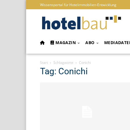
Wissensportal für Hotelimmobilien-Entwicklung
MAGAZIN
ABO
MEDIADATE
Start
Schlagworte
Conichi
Tag: Conichi