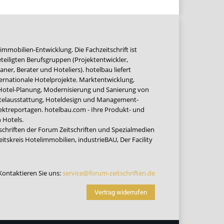
immobilien-Entwicklung. Die Fachzeitschrift ist
teiligten Berufsgruppen (Projektentwickler,
ner, Berater und Hoteliers). hotelbau liefert
ernationale Hotelprojekte. Marktentwicklung,
 Hotel-Planung, Modernisierung und Sanierung von
Hotelausstattung, Hoteldesign und Management-
jektreportagen. hotelbau.com - Ihre Produkt- und
 Hotels.
tschriften der Forum Zeitschriften und Spezialmedien
eitskreis Hotelimmobilien
,
industrieBAU
,
Der Facility
Kontaktieren Sie uns:
service@forum-zeitschriften.de
Vertrag widerrufen