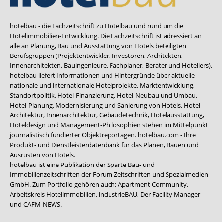
hotelbau - die Fachzeitschrift zu Hotelbau und rund um die
Hotelimmobilien-Entwicklung. Die Fachzeitschrift ist adressiert an
alle an Planung, Bau und Ausstattung von Hotels beteiligten
Berufsgruppen (Projektentwickler, Investoren, Architekten,
Innenarchitekten, Bauingenieure, Fachplaner, Berater und Hoteliers).
hotelbau liefert Informationen und Hintergründe über aktuelle
nationale und internationale Hotelprojekte. Marktentwicklung,
Standortpolitik, Hotel-Finanzierung, Hotel-Neubau und Umbau,
Hotel-Planung, Modernisierung und Sanierung von Hotels, Hotel-
Architektur, Innenarchitektur, Gebäudetechnik, Hotelausstattung,
Hoteldesign und Management-Philosophien stehen im Mittelpunkt
journalistisch fundierter Objektreportagen. hotelbau.com - Ihre
Produkt- und Dienstleisterdatenbank für das Planen, Bauen und
Ausrüsten von Hotels.
hotelbau ist eine Publikation der Sparte Bau- und
Immobilienzeitschriften der Forum Zeitschriften und Spezialmedien
GmbH. Zum Portfolio gehören auch:
Apartment Community
,
Arbeitskreis Hotelimmobilien
,
industrieBAU
,
Der Facility Manager
und
CAFM-NEWS
.