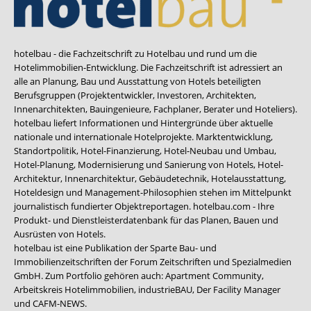
hotelbau - die Fachzeitschrift zu Hotelbau und rund um die
Hotelimmobilien-Entwicklung. Die Fachzeitschrift ist adressiert an
alle an Planung, Bau und Ausstattung von Hotels beteiligten
Berufsgruppen (Projektentwickler, Investoren, Architekten,
Innenarchitekten, Bauingenieure, Fachplaner, Berater und Hoteliers).
hotelbau liefert Informationen und Hintergründe über aktuelle
nationale und internationale Hotelprojekte. Marktentwicklung,
Standortpolitik, Hotel-Finanzierung, Hotel-Neubau und Umbau,
Hotel-Planung, Modernisierung und Sanierung von Hotels, Hotel-
Architektur, Innenarchitektur, Gebäudetechnik, Hotelausstattung,
Hoteldesign und Management-Philosophien stehen im Mittelpunkt
journalistisch fundierter Objektreportagen. hotelbau.com - Ihre
Produkt- und Dienstleisterdatenbank für das Planen, Bauen und
Ausrüsten von Hotels.
hotelbau ist eine Publikation der Sparte Bau- und
Immobilienzeitschriften der Forum Zeitschriften und Spezialmedien
GmbH. Zum Portfolio gehören auch:
Apartment Community
,
Arbeitskreis Hotelimmobilien
,
industrieBAU
,
Der Facility Manager
und
CAFM-NEWS
.