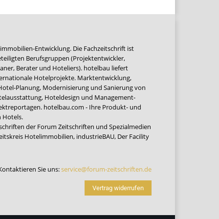
immobilien-Entwicklung. Die Fachzeitschrift ist
teiligten Berufsgruppen (Projektentwickler,
ner, Berater und Hoteliers). hotelbau liefert
ernationale Hotelprojekte. Marktentwicklung,
 Hotel-Planung, Modernisierung und Sanierung von
Hotelausstattung, Hoteldesign und Management-
jektreportagen. hotelbau.com - Ihre Produkt- und
 Hotels.
tschriften der Forum Zeitschriften und Spezialmedien
eitskreis Hotelimmobilien
,
industrieBAU
,
Der Facility
Kontaktieren Sie uns:
service@forum-zeitschriften.de
Vertrag widerrufen