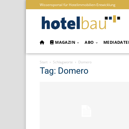
Wissensportal für Hotelimmobilien-Entwicklung
MAGAZIN
ABO
MEDIADATE
Start
Schlagworte
Domero
Tag: Domero