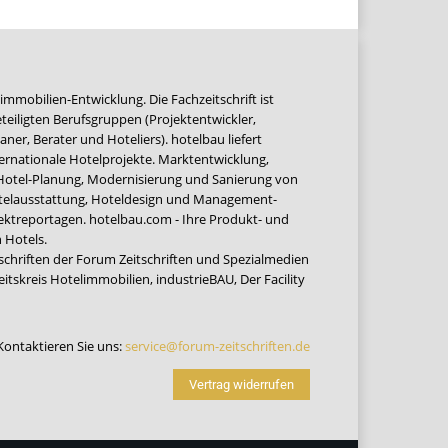
immobilien-Entwicklung. Die Fachzeitschrift ist
teiligten Berufsgruppen (Projektentwickler,
ner, Berater und Hoteliers). hotelbau liefert
ernationale Hotelprojekte. Marktentwicklung,
 Hotel-Planung, Modernisierung und Sanierung von
Hotelausstattung, Hoteldesign und Management-
jektreportagen. hotelbau.com - Ihre Produkt- und
 Hotels.
tschriften der Forum Zeitschriften und Spezialmedien
eitskreis Hotelimmobilien
,
industrieBAU
,
Der Facility
Kontaktieren Sie uns:
service@forum-zeitschriften.de
Vertrag widerrufen