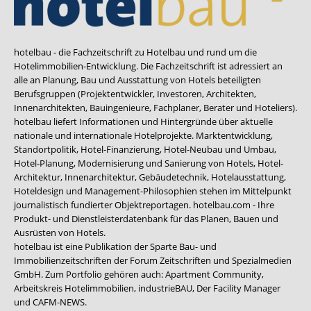
hotelbau - die Fachzeitschrift zu Hotelbau und rund um die
Hotelimmobilien-Entwicklung. Die Fachzeitschrift ist adressiert an
alle an Planung, Bau und Ausstattung von Hotels beteiligten
Berufsgruppen (Projektentwickler, Investoren, Architekten,
Innenarchitekten, Bauingenieure, Fachplaner, Berater und Hoteliers).
hotelbau liefert Informationen und Hintergründe über aktuelle
nationale und internationale Hotelprojekte. Marktentwicklung,
Standortpolitik, Hotel-Finanzierung, Hotel-Neubau und Umbau,
Hotel-Planung, Modernisierung und Sanierung von Hotels, Hotel-
Architektur, Innenarchitektur, Gebäudetechnik, Hotelausstattung,
Hoteldesign und Management-Philosophien stehen im Mittelpunkt
journalistisch fundierter Objektreportagen. hotelbau.com - Ihre
Produkt- und Dienstleisterdatenbank für das Planen, Bauen und
Ausrüsten von Hotels.
hotelbau ist eine Publikation der Sparte Bau- und
Immobilienzeitschriften der Forum Zeitschriften und Spezialmedien
GmbH. Zum Portfolio gehören auch:
Apartment Community
,
Arbeitskreis Hotelimmobilien
,
industrieBAU
,
Der Facility Manager
und
CAFM-NEWS
.