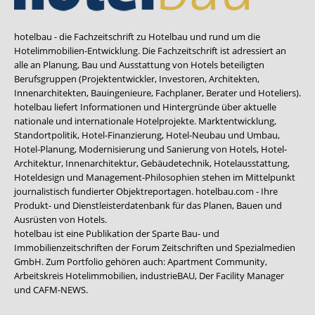
hotelbau - die Fachzeitschrift zu Hotelbau und rund um die
Hotelimmobilien-Entwicklung. Die Fachzeitschrift ist adressiert an
alle an Planung, Bau und Ausstattung von Hotels beteiligten
Berufsgruppen (Projektentwickler, Investoren, Architekten,
Innenarchitekten, Bauingenieure, Fachplaner, Berater und Hoteliers).
hotelbau liefert Informationen und Hintergründe über aktuelle
nationale und internationale Hotelprojekte. Marktentwicklung,
Standortpolitik, Hotel-Finanzierung, Hotel-Neubau und Umbau,
Hotel-Planung, Modernisierung und Sanierung von Hotels, Hotel-
Architektur, Innenarchitektur, Gebäudetechnik, Hotelausstattung,
Hoteldesign und Management-Philosophien stehen im Mittelpunkt
journalistisch fundierter Objektreportagen. hotelbau.com - Ihre
Produkt- und Dienstleisterdatenbank für das Planen, Bauen und
Ausrüsten von Hotels.
hotelbau ist eine Publikation der Sparte Bau- und
Immobilienzeitschriften der Forum Zeitschriften und Spezialmedien
GmbH. Zum Portfolio gehören auch:
Apartment Community
,
Arbeitskreis Hotelimmobilien
,
industrieBAU
,
Der Facility Manager
und
CAFM-NEWS
.